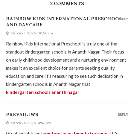
2 COMMENTS
RAINBOW KIDS INTERNATIONAL PRESCHOOL
REPLY
AND DAYCARE
March 25, 2026 - 10:50 am
Rainbow Kids International Preschool is truly one of the
standout kindergarten schools in Ananth Nagar. Their focus
on early childhood development and a nurturing environment
makes it an excellent choice for parents seeking quality
education and care. It's reassuring to see such dedication in
kindergarten schools in Ananth Nagar that
kindergarten schools ananth nagar
PREVAILIWS
REPLY
March 26, 2026 - 4:56 pm
Great insights on
long term investment strategies
! It's